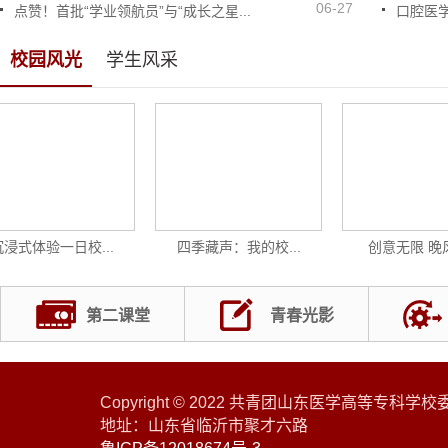
06-27
点赞！首批“学业领航员”与“成长之星...
口腔医
校园风光
学生风采
式体验一日校...
四季藏声：我的校...
创意无限 晚风
第二课堂
青春光影
Copyright © 2022 共青团山东医学高等专科学
地址：山东省临沂市聚才六路