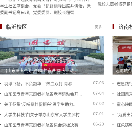
我校志愿者将亮相
学生社团座谈会，党委书记舒德峰出席并讲话，党
委副书记高曰超，党委委员、副校长程智
临沂校区
济南
更多+
【山东医专·“我与祖国共奋进”国庆活动...
志愿践行
07-06
羽球飞扬，不负韶华 | “热血双打 青春...
志愿践行
07-04
山东医专青年志愿者护航省老年运动会开...
社团风
07-02
关于征集“反哺桑梓促振兴”医学生助力...
童心映暖
07-01
大学生科技节|关于举办山东省大学生乡村...
“为爱出
06-29
山东医专青年志愿者护航省运会滑板决赛
红色铸